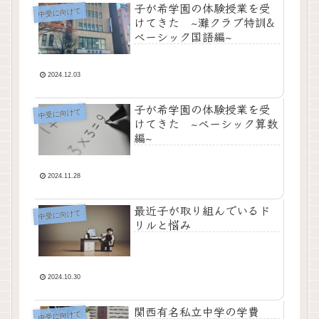
子が希学園の体験授業を受
中受に向けて
けてきた ~灘クラブ特訓&
ベーシック国語編~
2024.12.03
子が希学園の体験授業を受
中受に向けて
けてきた ~ベーシック算数
編~
2024.11.28
最近子が取り組んでいるド
中受に向けて
リルと悩み
2024.10.30
関西有名私立中学の学費
中受に向けて