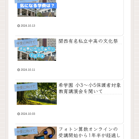
2024.10.13
関西有名私立中高の文化祭
中受に向けて
2024.10.11
希学園 小3～小5保護者対象
中受に向けて
教育講演会を聞いて
2024.10.03
フォトン算数オンラインの
中受に向けて
受講開始から1年半が経過し