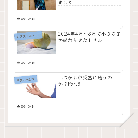
ました
2024.09.18
2024年4月〜8月で小３の子
ススメ本・問題集・アプリ
オ
が終わらせたドリル
2024.09.15
いつから中受塾に通うの
中受に向けて
か？Part3
2024.09.14