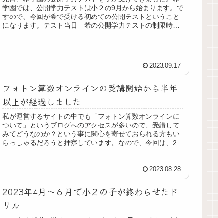
学園では、公開学力テストは小２の9月から始まります。で
すので、今回が希で受ける初めての公開テストということ
になります。テスト当日 希の公開学力テストの制限時間
は、小２では算数・国語ともに2...
2023.09.17
フォトン算数オンラインの受講開始から半年
以上が経過しました
私が運営するサイトの中でも「フォトン算数オンラインに
ついて」というブログへのアクセスが多いので、受講して
みてどうなのか？という事に関心を寄せておられる方もい
らっしゃるだろうと拝察しています。なので、今回は、2月
からフォトン算数オンラインの受...
2023.08.28
2023年4月〜６月で小２の子が終わらせたド
リル