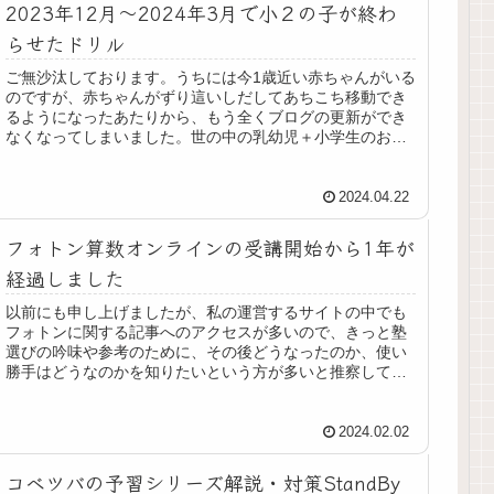
2023年12月〜2024年3月で小２の子が終わ
らせたドリル
ご無沙汰しております。うちには今1歳近い赤ちゃんがいる
のですが、赤ちゃんがずり這いしだしてあちこち移動でき
るようになったあたりから、もう全くブログの更新ができ
なくなってしまいました。世の中の乳幼児＋小学生のお子
さんの組み合わせで中受に挑んで...
2024.04.22
フォトン算数オンラインの受講開始から1年が
経過しました
以前にも申し上げましたが、私の運営するサイトの中でも
フォトンに関する記事へのアクセスが多いので、きっと塾
選びの吟味や参考のために、その後どうなったのか、使い
勝手はどうなのかを知りたいという方が多いと推察してお
りますので、1年経過してどうだっ...
2024.02.02
コベツバの予習シリーズ解説・対策StandBy