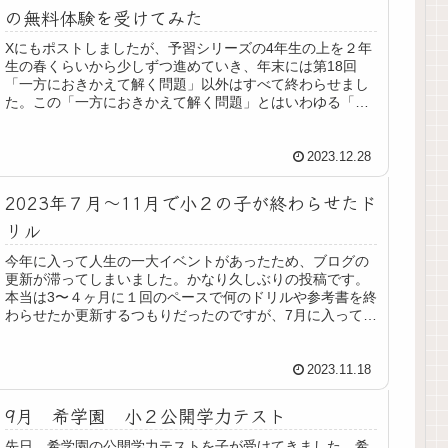
の無料体験を受けてみた
Xにもポストしましたが、予習シリーズの4年生の上を２年
生の春くらいから少しずつ進めていき、年末には第18回
「一方におきかえて解く問題」以外はすべて終わらせまし
た。この「一方におきかえて解く問題」とはいわゆる「つ
るかめ算」のことであり、私自身...
2023.12.28
2023年７月〜11月で小２の子が終わらせたド
リル
今年に入って人生の一大イベントがあったため、ブログの
更新が滞ってしまいました。かなり久しぶりの投稿です。
本当は3〜４ヶ月に１回のペースで何のドリルや参考書を終
わらせたか更新するつもりだったのですが、7月に入って忙
しすぎてPCで記事を書く暇す...
2023.11.18
9月 希学園 小２公開学力テスト
先日、希学園の公開学力テストを子が受けてきました。希