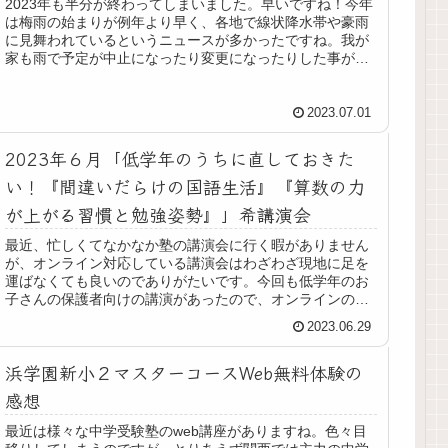
2023年も半分が終わってしまいました。早いですね！今年
は梅雨の始まりが例年より早く、各地で線状降水帯や豪雨
に見舞われているというニュースが多かったですね。我が
家も雨で予定が中止になったり変更になったりした事が
多々ありました。使用したドリル...
2023.07.01
2023年６月「低学年のうちに直しておきた
い！『間違いだらけの国語生活』『算数の力
が上がる習慣と勉強姿勢』」希講演会
最近、忙しくてなかなか塾の講演会に行く暇がありません
が、オンライン対応している講演会はわざわざ現地に足を
運ばなくても良いのでありがたいです。今回も低学年のお
子さんの保護者向けの講演があったので、オンラインの方
で参加させて頂きました。途中から...
2023.06.29
浜学園新小２マスターコースWeb無料体験の
感想
最近は様々な中学受験塾のweb講座がありますね。色々目