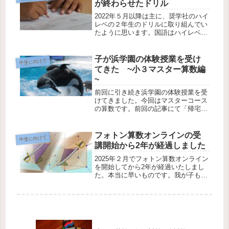
が終わらせたドリル
2022年５月以降は主に、奨学社のハイ
レベの２年生のドリルに取り組んでい
たように思います。国語はハイレベ１
年生の復習+αのような内容になって
おり、そこまで手が掛からなかったの
ですが、ハイレベ算数の方はいきなり
子が浜学園の体験授業を受け
中受に向けて
「ひょうとグラフ」だったので、初...
てきた ~小３マスター算数編
~
前回に引き続き浜学園の体験授業を受
けてきました。今回はマスターコース
の算数です。前回の記事にて「帰宅
後、問題を解いてもらったら解けてい
たので、ついていけているようで
す。」という内容で終わらせたのです
フォトン算数オンラインの受
中受に向けて
が、授業のノートも確認させてもらっ
講開始から2年が経過しました
てよくよ...
2025年２月でフォトン算数オンライン
を開始してから2年が経過いたしまし
た。本当に早いものです。我が子もつ
いに２月から新４年生として通塾を開
始しました。本当はこの記事も２月中
には投稿したいと思いましたが、以前
からやっていた習い事と並行して通...