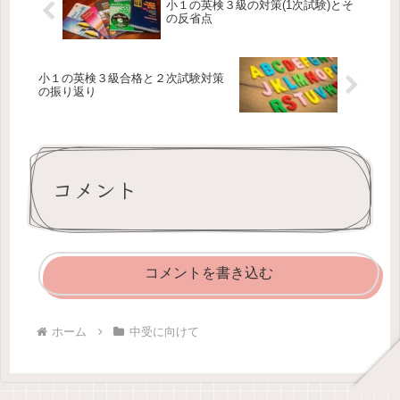
小１の英検３級の対策(1次試験)とそ
の反省点
小１の英検３級合格と２次試験対策
の振り返り
コメント
コメントを書き込む
ホーム
中受に向けて