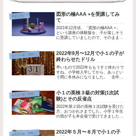
図形の極AAA +を受講してみ
中受に向けて
て
2021年12月頃、「図形の極AAA +」
という講座の体験版を、子が楽しそう
に受講していましたので、そのまま冬
季講習を申し込みました。冬季講習で
も、通常授業と実施する内容は変わり
ません。初めてであれば、必ず10級か
2022年9月〜12月で小１の子が
ススメ本・問題集・アプリ
オ
ら始まってアプリを用いなが...
終わらせたドリル
早いもので2022年ももうすぐ終わりで
すね。小学校入学してから、あっとい
う間に冬休みになりました。 去年の
今頃は幼児用のドリルをしていたの
で、今年の9月〜12月に終わらせたド
リルを見てみると、随分成長したなあ
小１の英検３級の対策(1次試
ススメ本・問題集・アプリ
オ
と思います。字も小学校に入学して...
験)とその反省点
2022年第２回の英検１次試験を受けた
方、おつかれさまでした。小学１年生
の我が子も本会場で受けてきました。
過去問をやっていても単語や英熟語が
ネックとなっていて、基準点を超える
気がしなかったのですが、受験料を払
2022年５月〜８月で小１の子
ススメ本・問題集・アプリ
オ
ってしまったので、ダメ元で受けに...